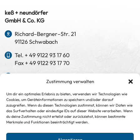
keß + neundörfer
GmbH & Co. KG
Richard–Bergner–Str. 21
91126 Schwabach
Tel. + 49 9122 93 17 60
Fax + 49 9122 93 17 70
info@kess-neundoerfer.de
Zustimmung verwalten
www.kess-neundoerfer.de
Um dir ein optimales Erlebnis zu bieten, verwenden wir Technologien wie
Cookies, um Geräteinformationen zu speichern und/oder darauf
Manuela Keß
zuzugreifen. Wenn du diesen Technologien zustimmst, können wir Daten wie
Dipl.-Ing. (FH)
das Surfverhalten oder eindeutige IDs auf dieser Website verarbeiten. Wenn
Bauingenieurwesen
du deine Zustimmung nicht erteilst oder zurückziehst, können bestimmte
Merkmale und Funktionen beeinträchtigt werden.
Jürgen Neundörfer
Dipl.-Ing. (FH) Architekt
Akzeptieren