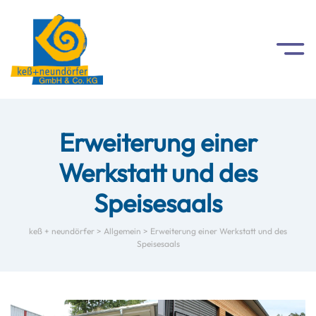
Referenzliste
Datenschutz
Erweiterung einer
Werkstatt und des
Speisesaals
keß + neundörfer
>
Allgemein
>
Erweiterung einer Werkstatt und des
Speisesaals