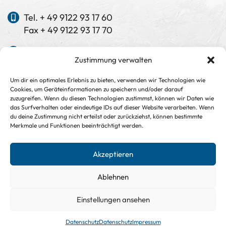
Tel. + 49 9122 93 17 60
Fax + 49 9122 93 17 70
info@kess-neundoerfer.de
Zustimmung verwalten
www.kess-neundoerfer.de
Um dir ein optimales Erlebnis zu bieten, verwenden wir Technologien wie
Cookies, um Geräteinformationen zu speichern und/oder darauf
Manuela Keß
zuzugreifen. Wenn du diesen Technologien zustimmst, können wir Daten wie
Dipl.-Ing. (FH)
das Surfverhalten oder eindeutige IDs auf dieser Website verarbeiten. Wenn
Bauingenieurwesen
du deine Zustimmung nicht erteilst oder zurückziehst, können bestimmte
Merkmale und Funktionen beeinträchtigt werden.
Jürgen Neundörfer
Dipl.-Ing. (FH) Architekt
Akzeptieren
Ablehnen
Einstellungen ansehen
Copyright © keß + neundörfer GmbH & Co. KG 2026
Design:
dh-creative-webdesign.de
Datenschutz
Datenschutz
Impressum