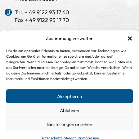
Tel. + 49 9122 93 17 60
Fax + 49 9122 93 17 70
info@kess-neundoerfer.de
Zustimmung verwalten
www.kess-neundoerfer.de
Um dir ein optimales Erlebnis zu bieten, verwenden wir Technologien wie
Cookies, um Geräteinformationen zu speichern und/oder darauf
Manuela Keß
zuzugreifen. Wenn du diesen Technologien zustimmst, können wir Daten wie
Dipl.-Ing. (FH)
das Surfverhalten oder eindeutige IDs auf dieser Website verarbeiten. Wenn
Bauingenieurwesen
du deine Zustimmung nicht erteilst oder zurückziehst, können bestimmte
Merkmale und Funktionen beeinträchtigt werden.
Jürgen Neundörfer
Dipl.-Ing. (FH) Architekt
Akzeptieren
Ablehnen
Einstellungen ansehen
Copyright © keß + neundörfer GmbH & Co. KG 2026
Design:
dh-creative-webdesign.de
Datenschutz
Datenschutz
Impressum