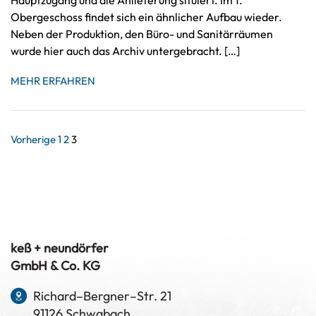
Hauptzugang und die Anlieferung situiert. Im 1.
Obergeschoss findet sich ein ähnlicher Aufbau wieder.
Neben der Produktion, den Büro- und Sanitärräumen
wurde hier auch das Archiv untergebracht. […]
MEHR ERFAHREN
Seitennummerierung
Vorherige
1
2
3
der
Beiträge
keß + neundörfer
GmbH & Co. KG
Richard–Bergner–Str. 21
91126 Schwabach